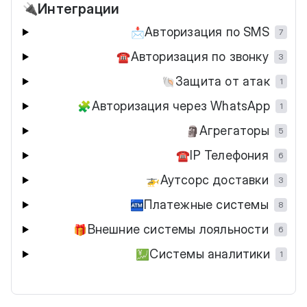
Интеграции
🔌
Авторизация по SMS
📩
7
Авторизация по звонку
☎️
3
Защита от атак
🐚
1
Авторизация через WhatsApp
🧩
1
Агрегаторы
🗿
5
IP Телефония
☎️
6
Аутсорс доставки
🚁
3
Платежные системы
🏧
8
Внешние системы лояльности
🎁
6
Системы аналитики
💹
1