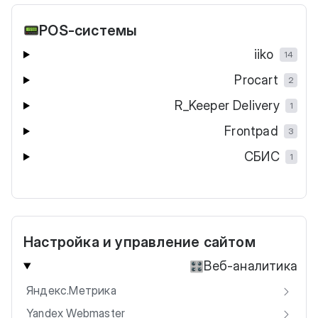
POS-системы
📟
iiko
14
Procart
2
R_Keeper Delivery
1
Frontpad
3
СБИС
1
Настройка и управление сайтом
Веб-аналитика
🎛️
Яндекс.Метрика
Yandex Webmaster