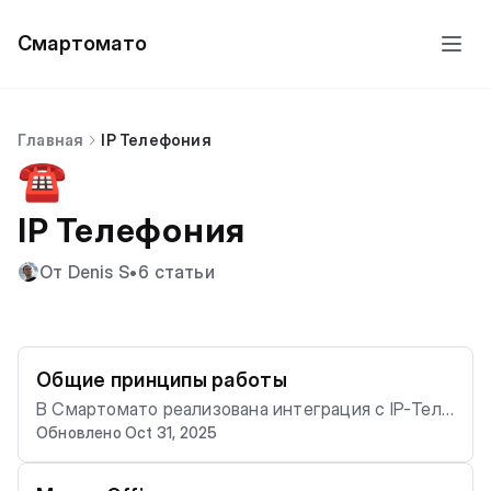
Смартомато
Главная
IP Телефония
☎️
IP Телефония
От Denis S
•
6 статьи
Общие принципы работы
В Смартомато реализована интеграция с IP-Теле
Обновлено Oct 31, 2025
фонией, поддерживающей множественную авто
ризацию. В результате такой интеграции разгово
р с клиентом происходит в телефоне для прием