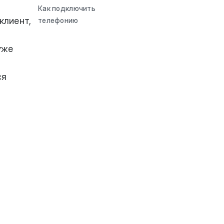
Как подключить
клиент,
телефонию
уже
ся