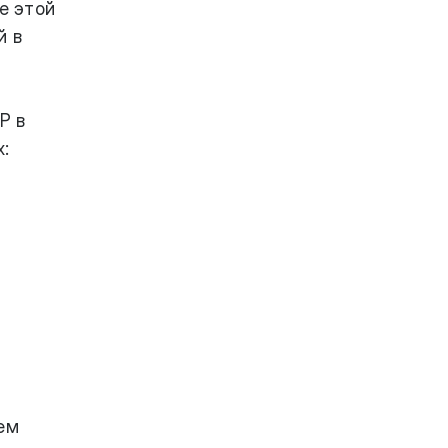
е этой
й в
P в
:
ем