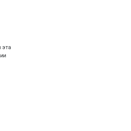
я эта
нии